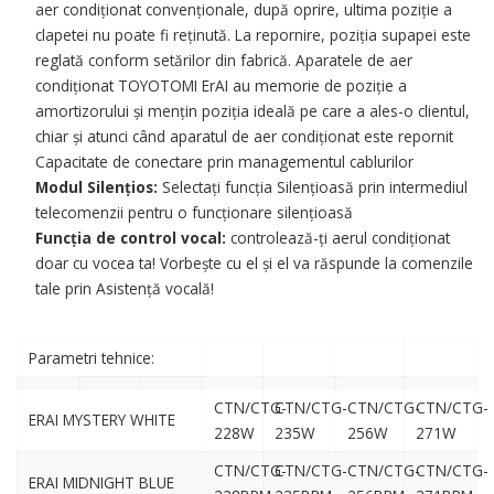
aer condiționat convenționale, după oprire, ultima poziție a
clapetei nu poate fi reținută. La repornire, poziția supapei este
reglată conform setărilor din fabrică. Aparatele de aer
condiționat TOYOTOMI ErAI au memorie de poziție a
amortizorului și mențin poziția ideală pe care a ales-o clientul,
chiar și atunci când aparatul de aer condiționat este repornit
Capacitate de conectare prin managementul cablurilor
Modul Silențios:
Selectați funcția Silențioasă prin intermediul
telecomenzii pentru o funcționare silențioasă
Funcția de control vocal:
controlează-ți aerul condiționat
doar cu vocea ta! Vorbește cu el și el va răspunde la comenzile
tale prin Asistență vocală!
Parametri tehnice:
CTN/CTG-
CTN/CTG-
CTN/CTG-
CTN/CTG-
ERAI MYSTERY WHITE
228W
235W
256W
271W
CTN/CTG-
CTN/CTG-
CTN/CTG-
CTN/CTG-
ERAI MIDNIGHT BLUE