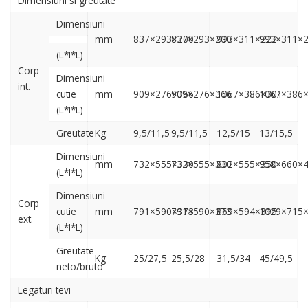
Dimensiuni si greutate
Dimensiuni
mm
837×293×200
837×293×200
993×311×222
993×311×
(L*I*L)
Corp
Dimensiuni
int.
cutie
mm
909×276×366
909×276×366
1067×386×301
1067×386
(L*I*L)
Greutate
Kg
9,5/11,5
9,5/11,5
12,5/15
13/15,5
Dimensiuni
mm
732×555×330
732×555×330
802×555×350
958×660×
(L*I*L)
Dimensiuni
Corp
cutie
mm
791×590×373
791×590×373
869×594×395
1029×715
ext.
(L*I*L)
Greutate
Kg
25/27,5
25,5/28
31,5/34
45/49,5
neto/bruto
Legaturi tevi