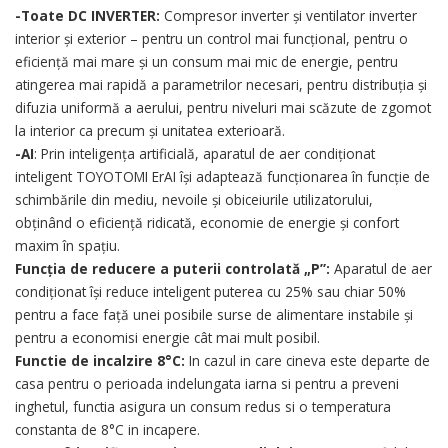
-Toate DC INVERTER:
Compresor inverter și ventilator inverter
interior și exterior – pentru un control mai funcțional, pentru o
eficiență mai mare și un consum mai mic de energie, pentru
atingerea mai rapidă a parametrilor necesari, pentru distribuția și
difuzia uniformă a aerului, pentru niveluri mai scăzute de zgomot
la interior ca precum și unitatea exterioară.
-AI
: Prin inteligența artificială, aparatul de aer condiționat
inteligent TOYOTOMI ErAI își adaptează funcționarea în funcție de
schimbările din mediu, nevoile și obiceiurile utilizatorului,
obținând o eficiență ridicată, economie de energie și confort
maxim în spațiu.
Funcția de reducere a puterii controlată „P”:
Aparatul de aer
condiționat își reduce inteligent puterea cu 25% sau chiar 50%
pentru a face față unei posibile surse de alimentare instabile și
pentru a economisi energie cât mai mult posibil.
Functie de incalzire 8°C:
In cazul in care cineva este departe de
casa pentru o perioada indelungata iarna si pentru a preveni
inghetul, functia asigura un consum redus si o temperatura
constanta de 8°C in incapere.