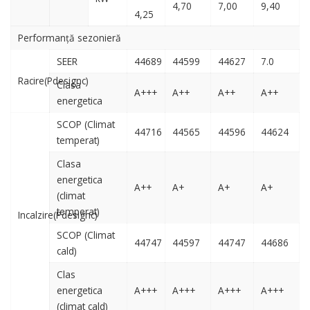
4,70
7,00
9,40
4,25
Performanță sezonieră
SEER
44689
44599
44627
7.0
Racire(Pdesignc)
Clasa
A+++
A++
A++
A++
energetica
SCOP (Climat
44716
44565
44596
44624
temperat)
Clasa
energetica
A++
A+
A+
A+
(climat
temperat)
Incalzire(Pdesignc)
SCOP (Climat
44747
44597
44747
44686
cald)
Clas
energetica
A+++
A+++
A+++
A+++
(climat cald)