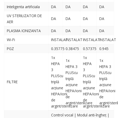
Inteligenta artificiala
DA
DA
DA
DA
UV STERILIZATOR DE
DA
DA
DA
DA
AER
PLASMA IONIZANTA
DA
DA
DA
DA
Wi-Fi
INSTALAT
INSTALAT
INSTALAT
INSTALAT
PGZ
0.35775
0.38475
0.57375
0.945
1х
1х
1х
1х
HEPA
HEPA
HEPA 3
HEPA 3
3
3
PLUScu
PLUScu
PLUScu
PLUScu
triplă
triplă
FILTRE
triplă
triplă
acțiune
acțiune
acțiune
acțiune
HEPA/ioni
HEPA/ioni
HEPA/ioni
HEPA/ioni
de
de
de
de
argint/sterilizare
argint/steri
argint/sterilizare
argint/sterilizare
Control vocal | Modul anti-îngheț |