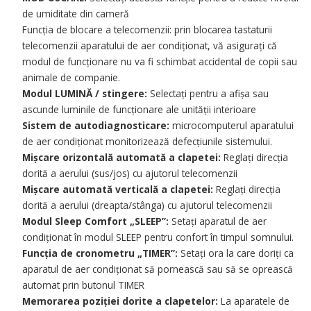
de umiditate din cameră
Funcția de blocare a telecomenzii: prin blocarea tastaturii
telecomenzii aparatului de aer condiționat, vă asigurați că
modul de funcționare nu va fi schimbat accidental de copii sau
animale de companie.
Modul LUMINĂ / stingere:
Selectați pentru a afișa sau
ascunde luminile de funcționare ale unității interioare
Sistem de autodiagnosticare:
microcomputerul aparatului
de aer condiționat monitorizează defecțiunile sistemului.
Mișcare orizontală automată a clapetei:
Reglați direcția
dorită a aerului (sus/jos) cu ajutorul telecomenzii
Mișcare automată verticală a clapetei:
Reglați direcția
dorită a aerului (dreapta/stânga) cu ajutorul telecomenzii
Modul Sleep Comfort „SLEEP”:
Setați aparatul de aer
condiționat în modul SLEEP pentru confort în timpul somnului.
Funcția de cronometru „TIMER”:
Setați ora la care doriți ca
aparatul de aer condiționat să pornească sau să se oprească
automat prin butonul TIMER
Memorarea poziției dorite a clapetelor:
La aparatele de