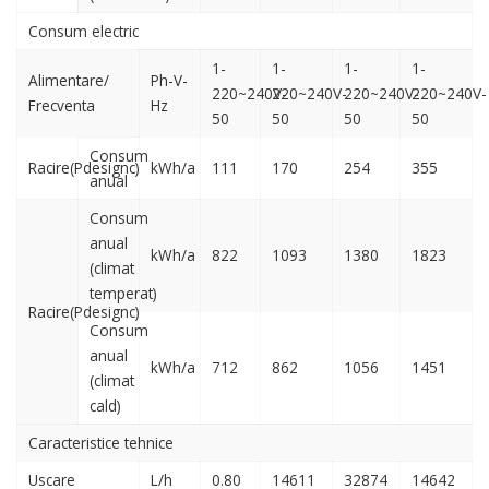
Consum electric
1-
1-
1-
1-
Alimentare/
Ph-V-
220~240V-
220~240V-
220~240V-
220~240V-
Frecventa
Hz
50
50
50
50
Consum
Racire(Pdesignc)
kWh/a
111
170
254
355
anual
Consum
anual
kWh/a
822
1093
1380
1823
(climat
temperat)
Racire(Pdesignc)
Consum
anual
kWh/a
712
862
1056
1451
(climat
cald)
Caracteristice tehnice
Uscare
L/h
0.80
14611
32874
14642