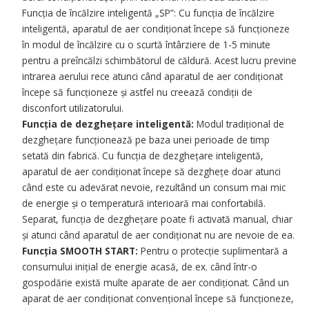
Funcția de încălzire inteligentă „SP”: Cu funcția de încălzire
inteligentă, aparatul de aer condiționat începe să funcționeze
în modul de încălzire cu o scurtă întârziere de 1-5 minute
pentru a preîncălzi schimbătorul de căldură. Acest lucru previne
intrarea aerului rece atunci când aparatul de aer condiționat
începe să funcționeze și astfel nu creează condiții de
disconfort utilizatorului.
Funcția de dezghețare inteligentă:
Modul tradițional de
dezghețare funcționează pe baza unei perioade de timp
setată din fabrică. Cu funcția de dezghețare inteligentă,
aparatul de aer condiționat începe să dezghețe doar atunci
când este cu adevărat nevoie, rezultând un consum mai mic
de energie și o temperatură interioară mai confortabilă.
Separat, funcția de dezghețare poate fi activată manual, chiar
și atunci când aparatul de aer condiționat nu are nevoie de ea.
Funcția SMOOTH START:
Pentru o protecție suplimentară a
consumului inițial de energie acasă, de ex. când într-o
gospodărie există multe aparate de aer condiționat. Când un
aparat de aer condiționat convențional începe să funcționeze,