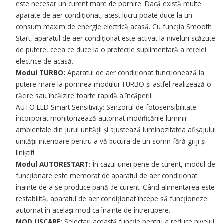
este necesar un curent mare de pornire. Dacă există multe
aparate de aer condiționat, acest lucru poate duce la un
consum maxim de energie electrică acasă. Cu funcția Smooth
Start, aparatul de aer condiționat este activat la niveluri scăzute
de putere, ceea ce duce la o protecție suplimentară a rețelei
electrice de acasă.
Modul TURBO:
Aparatul de aer condiționat funcționează la
putere mare la pornirea modului TURBO și astfel realizează o
răcire sau încălzire foarte rapidă a încăperii.
AUTO LED Smart Sensitivity: Senzorul de fotosensibilitate
încorporat monitorizează automat modificările luminii
ambientale din jurul unității și ajustează luminozitatea afișajului
unității interioare pentru a vă bucura de un somn fără griji și
liniștit!
Modul AUTORESTART:
În cazul unei pene de curent, modul de
funcționare este memorat de aparatul de aer condiționat
înainte de a se produce pană de curent. Când alimentarea este
restabilită, aparatul de aer condiționat începe să funcționeze
automat în același mod ca înainte de întrerupere.
MOD USCARE:
Selectați această funcție pentru a reduce nivelul