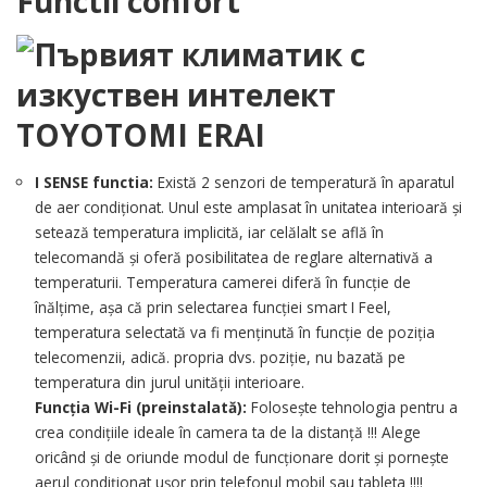
Functii confort
I SENSE functia:
Există 2 senzori de temperatură în aparatul
de aer condiționat. Unul este amplasat în unitatea interioară și
setează temperatura implicită, iar celălalt se află în
telecomandă și oferă posibilitatea de reglare alternativă a
temperaturii. Temperatura camerei diferă în funcție de
înălțime, așa că prin selectarea funcției smart I Feel,
temperatura selectată va fi menținută în funcție de poziția
telecomenzii, adică. propria dvs. poziție, nu bazată pe
temperatura din jurul unității interioare.
Funcția Wi-Fi (preinstalată):
Folosește tehnologia pentru a
crea condițiile ideale în camera ta de la distanță !!! Alege
oricând și de oriunde modul de funcționare dorit și pornește
aerul condiționat ușor prin telefonul mobil sau tableta !!!!