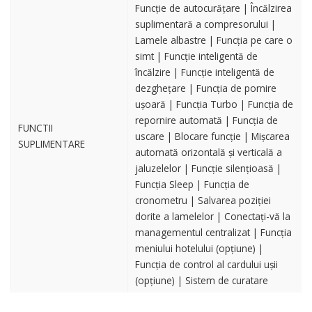
Funcție de autocurățare | Încălzirea
suplimentară a compresorului |
Lamele albastre | Funcția pe care o
simt | Funcție inteligentă de
încălzire | Funcție inteligentă de
dezghețare | Funcția de pornire
ușoară | Funcția Turbo | Funcția de
repornire automată | Funcția de
FUNCTII
uscare | Blocare funcție | Mișcarea
SUPLIMENTARE
automată orizontală și verticală a
jaluzelelor | Funcție silențioasă |
Funcția Sleep | Funcția de
cronometru | Salvarea poziției
dorite a lamelelor | Conectați-vă la
managementul centralizat | Funcția
meniului hotelului (opțiune) |
Funcția de control al cardului ușii
(opțiune) | Sistem de curatare