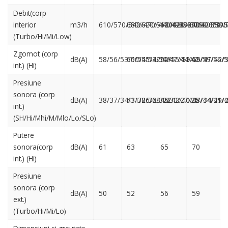
Debit(corp
interior
m3/h
610/570/540/470/440/420/390
680/620/560/490/450/420/390
1000/850/760/650/5
1000/850/
(Turbo/Hi/Mi/Low)
Zgomot (corp
dB(A)
58/56/53/50/45/42/41
60/55/53/50/47/44/42
60/55/53/50/47/42/
65/59/56/5
int.) (Hi)
Presiune
sonora (corp
dB(A)
38/37/34/31/26/23/22
41/38/36/33/30/27/25
45/42/40/37/34/29/
48/44/41/4
int.)
(SH/Hi/Mhi/M/Mlo/Lo/SLo)
Putere
sonora(corp
dB(A)
61
63
65
70
int.) (Hi)
Presiune
sonora (corp
dB(A)
50
52
56
59
ext.)
(Turbo/Hi/Mi/Lo)