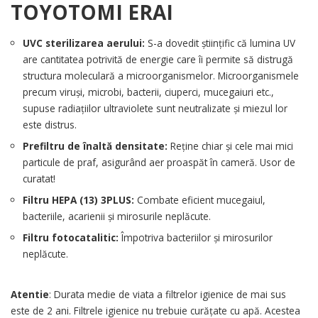
UVC sterilizarea aerului:
S-a dovedit științific că lumina UV
are cantitatea potrivită de energie care îi permite să distrugă
structura moleculară a microorganismelor. Microorganismele
precum viruși, microbi, bacterii, ciuperci, mucegaiuri etc.,
supuse radiațiilor ultraviolete sunt neutralizate și miezul lor
este distrus.
Prefiltru de înaltă densitate:
Reține chiar și cele mai mici
particule de praf, asigurând aer proaspăt în cameră. Usor de
curatat!
Filtru HEPA (13) 3PLUS:
Combate eficient mucegaiul,
bacteriile, acarienii și mirosurile neplăcute.
Filtru fotocatalitic:
Împotriva bacteriilor și mirosurilor
neplăcute.
Atentie
: Durata medie de viata a filtrelor igienice de mai sus
este de 2 ani. Filtrele igienice nu trebuie curățate cu apă. Acestea