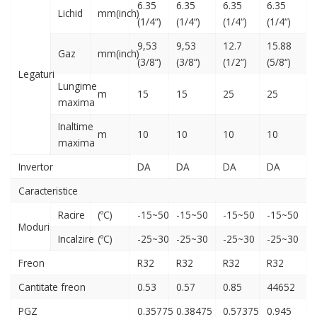
6.35
6.35
6.35
6.35
Lichid
mm(inch)
(1/4“)
(1/4“)
(1/4“)
(1/4“)
9,53
9,53
12.7
15.88
Gaz
mm(inch)
(3/8“)
(3/8“)
(1/2“)
(5/8“)
Legaturi
Lungime
m
15
15
25
25
maxima
Inaltime
m
10
10
10
10
maxima
Invertor
DA
DA
DA
DA
Caracteristice
Racire
(ºC)
-15~50
-15~50
-15~50
-15~50
Moduri
Incalzire
(ºC)
-25~30
-25~30
-25~30
-25~30
Freon
R32
R32
R32
R32
Cantitate freon
0.53
0.57
0.85
44652
PGZ
0.35775
0.38475
0.57375
0.945