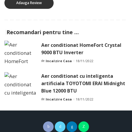
Recomandari pentru tine …
Aer conditionat HomeFort Crystal
9000 BTU Inverter
de
Incalzire Casa
18/11/2022
Posted
by
Aer conditionat cu inteligenta
artificiala TOYOTOMI ERAI Midnight
Blue 12000 BTU
de
Incalzire Casa
18/11/2022
Posted
by