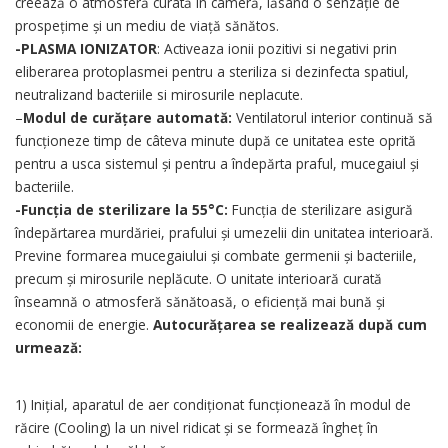
creează o atmosferă curată în cameră, lăsând o senzație de
prospețime și un mediu de viață sănătos.
-PLASMA IONIZATOR
: Activeaza ionii pozitivi si negativi prin
eliberarea protoplasmei pentru a steriliza si dezinfecta spatiul,
neutralizand bacteriile si mirosurile neplacute.
–
Modul de curățare automată:
Ventilatorul interior continuă să
funcționeze timp de câteva minute după ce unitatea este oprită
pentru a usca sistemul și pentru a îndepărta praful, mucegaiul și
bacteriile.
-Funcția de sterilizare la 55°C:
Funcția de sterilizare asigură
îndepărtarea murdăriei, prafului și umezelii din unitatea interioară.
Previne formarea mucegaiului și combate germenii și bacteriile,
precum și mirosurile neplăcute. O unitate interioară curată
înseamnă o atmosferă sănătoasă, o eficiență mai bună și
economii de energie.
Autocurățarea se realizează după cum
urmează:
1) Inițial, aparatul de aer condiționat funcționează în modul de
răcire (Cooling) la un nivel ridicat și se formează îngheț în