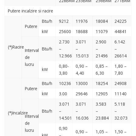
228BRM
235BRM
256BRM
271BRM
Putere incalzire si racire
Btu/h
9212
11976
18084
24225
Putere
kW
25600
18688
11079
44841
2.730
3.071
2.900
6.142
(*)Racire
Btu/h
–
–
–
–
Interval
12.966
15.013
21496
26614
de
lucru
0,80-
0,90 –
0,85 –
1,80 –
kW
3,80
4,40
6,30
7,80
Btu/h
10236
13000
18254
24908
Putere
kW
3.00
29646
12905
11140
3.071
3.071
3.583
5.118
Btu/h
–
–
–
–
(*)Incalzire
Interval
14.501
16.036
23.884
32.073
de
0,90
lucru
0,90 –
1,05 –
1,50 –
kW
–